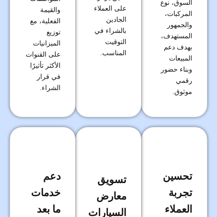
السوق، نوع
على العملاء
والقيمة
المركبات،
الجادين
الفعلية، مع
والجمهور
بالشراء في
توزيع
المستهدف،
التوقيت
الميزانيات
بهدف دعم
المناسب.
على القنوات
المبيعات
الأكثر تأثيرًا
وبناء حضور
في قرار
رقمي
الشراء.
موثوق.
تحسين
دعم
تسويق
تجربة
خدمات
معارض
العملاء
ما بعد
السيارات