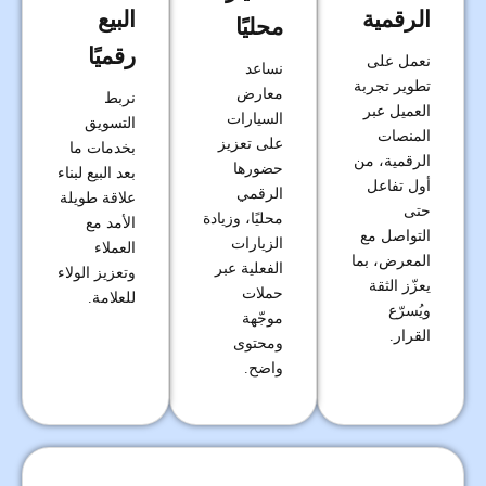
الرقمية
البيع
محليًا
رقميًا
نعمل على
نساعد
تطوير تجربة
معارض
نربط
العميل عبر
السيارات
التسويق
المنصات
على تعزيز
بخدمات ما
الرقمية، من
حضورها
بعد البيع لبناء
أول تفاعل
الرقمي
علاقة طويلة
حتى
محليًا، وزيادة
الأمد مع
التواصل مع
الزيارات
العملاء
المعرض، بما
الفعلية عبر
وتعزيز الولاء
يعزّز الثقة
حملات
للعلامة.
ويُسرّع
موجّهة
القرار.
ومحتوى
واضح.