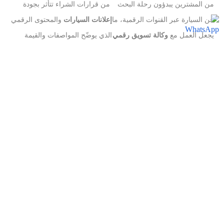
من المشترين يبدؤون رحلة البحث
من قرارات الشراء تتأثر بجودة
عن السيارة عبر القنوات الرقمية، ما
إعلانات السيارات
والمحتوى الرقمي
يجعل العمل مع
وكالة تسويق رقمي
الذي يوضّح المواصفات والقيمة
لشركات السيارات في السعودية
الفعلية للمركبة.
عنصرًا أساسيًا في الوصول المبكر
للعملاء المحتملين.
%
0
%
0
من العملاء يفضّلون المعارض التي
من شركات السيارات التي تعتمد
توفّر تجربة رقمية واضحة قبل زيارة
على تحليل البيانات وحملات بيع
المعرض، ما يبرز أهمية تحسين
السيارات تحقق نتائج أفضل في
تجربة العملاء الرقمية.
توليد العملاء المحتملين وزيادة
المبيعات.