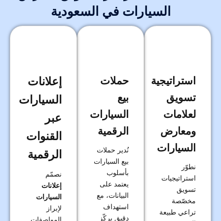
السيارات في السعودية
استراتيجية
حملات
إعلانات
تسويق
بيع
السيارات
لعلامات
السيارات
عبر
ومعارض
الرقمية
القنوات
السيارات
نُدير حملات
الرقمية
بيع السيارات
نطوّر
بأسلوب
نصمّم
استراتيجيات
يعتمد على
إعلانات
تسويق
البيانات، مع
السيارات
مخصّصة
استهداف
لإبراز
تراعي طبيعة
دقيق يركّز
المواصفات