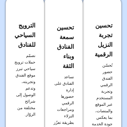
تحسين
الترويج
تحسين
تجربة
السياحي
سمعة
النزيل
للفنادق
الفنادق
الرقمية
وبناء
نصمّم
حملات ترويج
الثقة
نُحسّن
سياحي تبرز
حضور
موقع الفندق
نساعد
الفندق
وتجربته،
الفنادق على
الرقمي
وتدعم
إدارة
وتجربة
الوصول إلى
حضورها
المستخدم
شرائح
الرقمي
عبر الموقع
مختلفة من
ومراجعات
والمنصات،
الزوّار.
النزلاء
بما يعكس
بطريقة تعزّز
جودة الخدمة