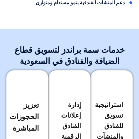
دعم المنشآت الفندقية بنمو مستدام ومتوازن
خدمات سمة براندز لتسويق قطاع
الضيافة والفنادق في السعودية
استراتيجية
إدارة
تعزيز
تسويق
إعلانات
الحجوزات
للفنادق
الفنادق
المباشرة
والمنشآت
الرقمية