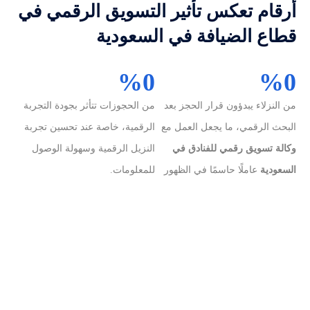
أرقام تعكس تأثير التسويق الرقمي في
قطاع الضيافة في السعودية
%
0
%
0
من النزلاء يبدؤون قرار الحجز بعد
من الحجوزات تتأثر بجودة التجربة
البحث الرقمي، ما يجعل العمل مع
الرقمية، خاصة عند تحسين تجربة
وكالة تسويق رقمي للفنادق في
النزيل الرقمية وسهولة الوصول
السعودية
عاملًا حاسمًا في الظهور
للمعلومات.
المبكر وبناء الانطباع الأول.
%
0
%
0
من المسافرين يفضّلون الحجز
من المنشآت الفندقية التي تعتمد
المباشر عند وضوح العروض
على تحليل البيانات وتحسين
وسهولة التصفح، وهو ما يدعم نمو
الحملات الرقمية تحقق استقرارًا
الحجوزات المباشرة
للفنادق.
أعلى في نسب الإشغال والإيرادات.