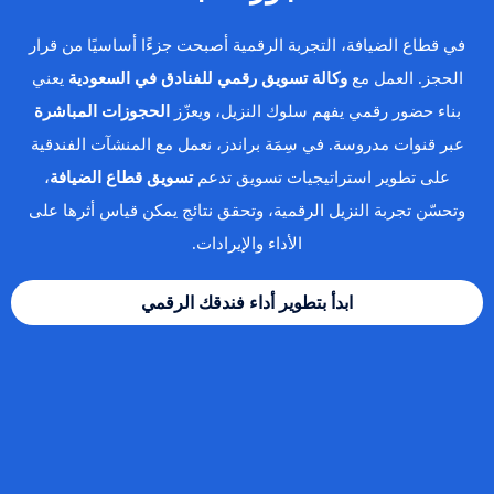
في قطاع الضيافة، التجربة الرقمية أصبحت جزءًا أساسيًا من قرار
الحجز. العمل مع
وكالة تسويق رقمي للفنادق في السعودية
يعني
بناء حضور رقمي يفهم سلوك النزيل، ويعزّز
الحجوزات المباشرة
عبر قنوات مدروسة. في سِمَة براندز، نعمل مع المنشآت الفندقية
على تطوير استراتيجيات تسويق تدعم
تسويق قطاع الضيافة
،
وتحسّن تجربة النزيل الرقمية، وتحقق نتائج يمكن قياس أثرها على
الأداء والإيرادات.
ابدأ بتطوير أداء فندقك الرقمي