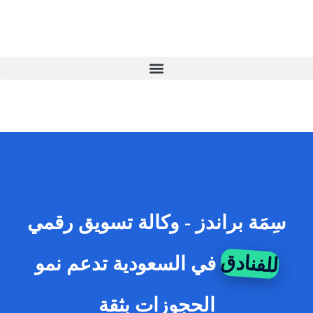
Ski
t
conten
سِمَة براندز - وكالة تسويق رقمي
للفنادق
في السعودية تدعم نمو
الحجوزات بثقة