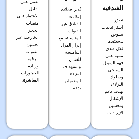
نعمل على
الفندقية
تقليل
نُدير حملات
الاعتماد على
إعلانات
نطوّر
منصات
الفنادق عبر
استراتيجيات
الحجز
القنوات
تسويق
الخارجية عبر
المناسبة، مع
مخصّصة
تحسين
إبراز المزايا
لكل فندق،
القنوات
التنافسية
مبنية على
الرقمية
للفندق
فهم السوق
وزيادة
واستهداف
السياحي
الحجوزات
النزلاء
وسلوك
المباشرة
.
المحتملين
النزلاء،
بدقة.
بهدف دعم
الإشغال
وتحسين
الإيرادات.